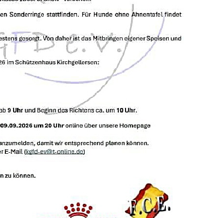
Willkommen auf den S
unserer kleinen Liebhabe
"altdeutsche Schäferhunde vom W
ennen uns Liebhaberzucht weil wir aus Liebe zu dieser
zu erhalten und zu fördern.