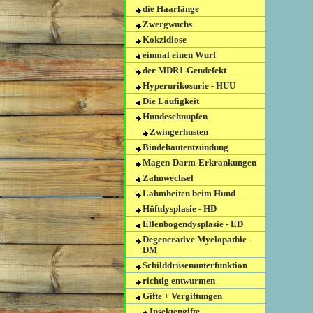
die Haarlänge
Zwergwuchs
Kokzidiose
einmal einen Wurf
der MDR1-Gendefekt
Hyperurikosurie - HUU
Die Läufigkeit
Hundeschnupfen
Zwingerhusten
Bindehautentzündung
Magen-Darm-Erkrankungen
Zahnwechsel
Lahmheiten beim Hund
Hüftdysplasie - HD
Ellenbogendysplasie - ED
Degenerative Myelopathie -
DM
Schilddrüsenunterfunktion
richtig entwurmen
Gifte + Vergiftungen
Insektengifte