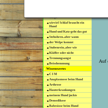
Welpen
die Flegelphasen : Pubertät
wieviel Bewegung braucht ein
Welpe
wieviel Schlaf braucht ein
Hund
Hund und Katz-geht das gut
Stehohren..aber wann
der Welpe kommt
Stubenrein..aber wie
Kläffer oder nicht
Trennungsangst
Auf 
Beisshemmung
Wissenswertes
C I M
Anaplasmose beim Hund
Arthrose
Hauterkrankungen
meinem Hund juckts
Demodikose
Babesiose beim Hund