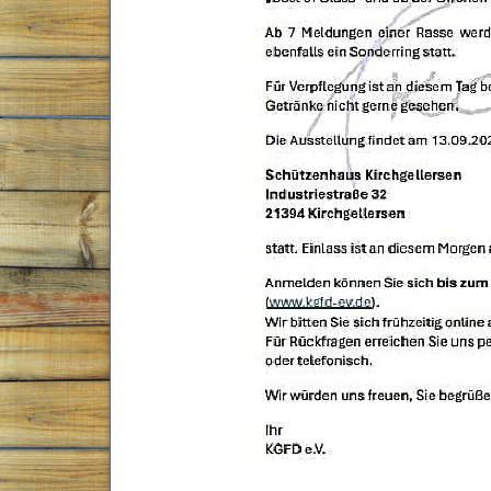
Wurfplanung 2026
Welpenanschaffung
Grundsätzliches
und dann
die Zukunft
Der Kaufablauf
Gästebuch
über unseren Anfang
Geschichtliches
der Altdeutsche Schäferhund
Wir n
Hier finden sie uns
Zucht-Ziel-Wissen
unser Ziel
unsere Standarts
Abläufe Aufzucht
Unsere Hündinnen
Deckrüden
Weko Erfolge
Bilder unserer Würfe
Rund um den Welpen
Entwicklungsphasen des