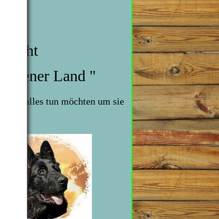
eiten
rzucht
insener Land "
 Rasse alles tun möchten um sie